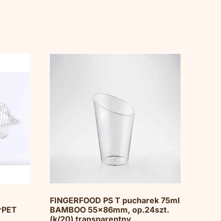
FINGERFOOD PS T pucharek 75ml
rPET
BAMBOO 55x86mm, op.24szt.
(k/20) transparentny