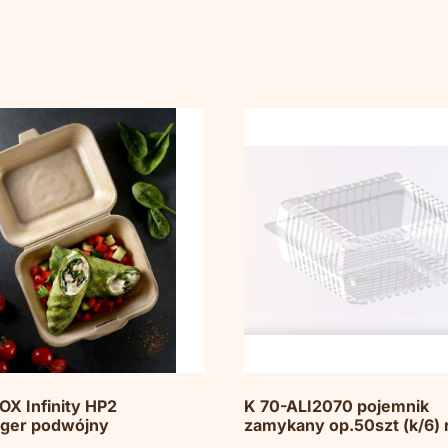
X Infinity HP2
K 70-ALI2070 pojemnik
ger podwójny
zamykany op.50szt (k/6) 