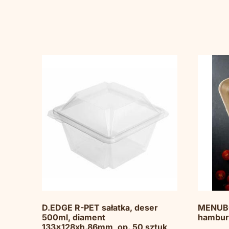
D.EDGE R-PET sałatka, deser
MENUBO
500ml, diament
hambur
133x128xh.86mm, op. 50 sztuk