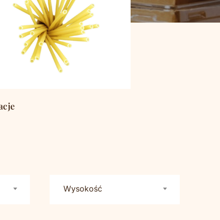
acje
(793)
Wysokość