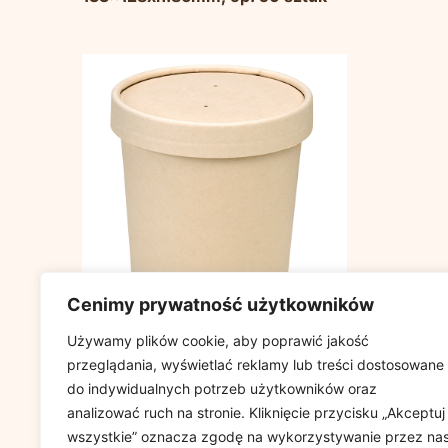
Cenimy prywatność użytkowników
Używamy plików cookie, aby poprawić jakość
Pojemnik z papieru
przeglądania, wyświetlać reklamy lub treści dostosowane
bambusowego+PLA 350ml
do indywidualnych potrzeb użytkowników oraz
śr.90mm, pokrywka w
komplecie, 100%
analizować ruch na stronie. Kliknięcie przycisku „Akceptuj
biodegradowalne kpl. 25 sztuk
wszystkie” oznacza zgodę na wykorzystywanie przez na