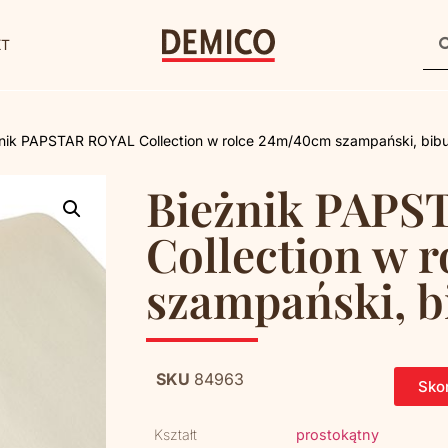
KT
żnik PAPSTAR ROYAL Collection w rolce 24m/40cm szampański, bibu
Bieżnik PAPS
Collection w 
szampański, b
SKU
84963
Skon
Kształt
prostokątny