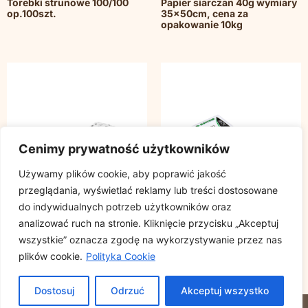
Torebki strunowe 100/100
Papier siarczan 40g wymiary
op.100szt.
35x50cm, cena za
opakowanie 10kg
Cenimy prywatność użytkowników
Używamy plików cookie, aby poprawić jakość
przeglądania, wyświetlać reklamy lub treści dostosowane
do indywidualnych potrzeb użytkowników oraz
analizować ruch na stronie. Kliknięcie przycisku „Akceptuj
wszystkie” oznacza zgodę na wykorzystywanie przez nas
plików cookie.
Polityka Cookie
Torebki HDPE 14/4/38 op.
Torebki HDPE 7,5/2/15 op.
900szt.
1000szt.
Dostosuj
Odrzuć
Akceptuj wszystko
© 2023 DEMICO. ALL RIGHTS RESERVED.