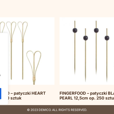
s
OOD – patyczki HEART
FINGERFOOD – patyczki B
. 100 sztuk
PEARL 12,5cm op. 250 szt
© 2023 DEMICO. ALL RIGHTS RESERVED.