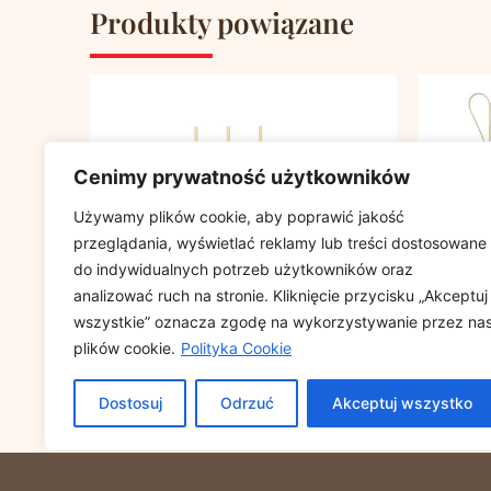
Produkty powiązane
Cenimy prywatność użytkowników
Używamy plików cookie, aby poprawić jakość
przeglądania, wyświetlać reklamy lub treści dostosowane
do indywidualnych potrzeb użytkowników oraz
analizować ruch na stronie. Kliknięcie przycisku „Akceptuj
wszystkie” oznacza zgodę na wykorzystywanie przez na
plików cookie.
Polityka Cookie
FINGERFOOD – patyczki DIAMOND
FINGERF
Dostosuj
Odrzuć
Akceptuj wszystko
9cm op. 100 sztuk
18cm op