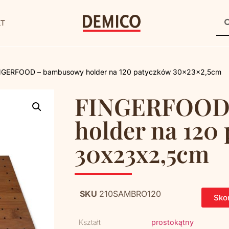
KT
NGERFOOD – bambusowy holder na 120 patyczków 30x23x2,5cm
FINGERFOOD
holder na 120
30x23x2,5cm
SKU
210SAMBRO120
Skon
Kształt
prostokątny