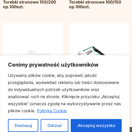
Torebki strunowe 150/200
Torebki strunowe 100/150
op.100szt.
op.100szt.
Cenimy prywatność użytkowników
Używamy plików cookie, aby poprawić jakość
przeglądania, wyświetlać reklamy lub treści dostosowane
do indywidualnych potrzeb użytkowników oraz
analizować ruch na stronie. Kliknięcie przycisku „Akceptuj
wszystkie” oznacza zgodę na wykorzystywanie przez nas
Papier pakowy satyna
Torebki HDPE 7,5/2/15 op.
plików cookie.
Polityka Cookie
rozmiar 30x40cm, cena za
1000szt.
opakowanie 10kg
Dostosuj
Odrzuć
Akceptuj wszystko