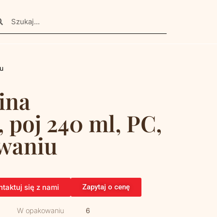
iu
ina
 poj 240 ml, PC,
owaniu
taktuj się z nami
Zapytaj o cenę
W opakowaniu
6