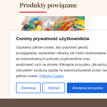
Produkty powiązane
Cenimy prywatność użytkowników
Używamy plików cookie, aby poprawić jakość
przeglądania, wyświetlać reklamy lub treści dostosowane
do indywidualnych potrzeb użytkowników oraz
analizować ruch na stronie. Kliknięcie przycisku „Akceptuj
wszystkie” oznacza zgodę na wykorzystywanie przez na
plików cookie.
Polityka Cookie
Torebki strunowe 150/200
Torebki 
Dostosuj
Odrzuć
Akceptuj wszystko
op.100szt.