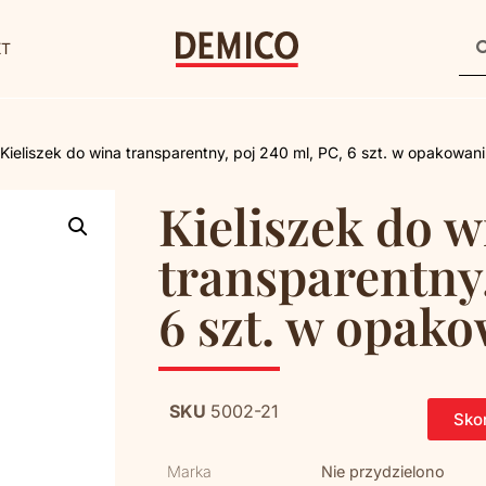
KT
 Kieliszek do wina transparentny, poj 240 ml, PC, 6 szt. w opakowan
Kieliszek do w
transparentny,
6 szt. w opak
SKU
5002-21
Skon
Marka
Nie przydzielono