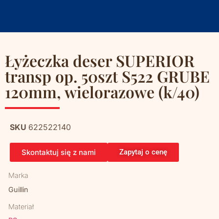
Łyżeczka deser SUPERIOR
transp op. 50szt S522 GRUBE
120mm, wielorazowe (k/40)
SKU
622522140
Skontaktuj się z nami
Zapytaj o cenę
Marka
Guillin
Materiał