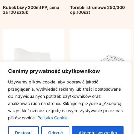
Kubek biały 200ml PP, cena
Torebki strunowe 250/300
za 100 sztuk
op.100szt
Cenimy prywatność użytkowników
Używamy plików cookie, aby poprawić jakość
przeglądania, wyświetlać reklamy lub treści dostosowane
do indywidualnych potrzeb użytkowników oraz
analizować ruch na stronie. Kliknięcie przycisku „Akceptuj
wszystkie” oznacza zgodę na wykorzystywanie przez nas
Papier siarczan 40g wymiary
Torebki HDPE 14/4/38 op.
plików cookie.
Polityka Cookie
50x70cm, cena za
900szt.
opakowanie 10kg
Dostosuj
Odrzuć
Akceptuj wszystko