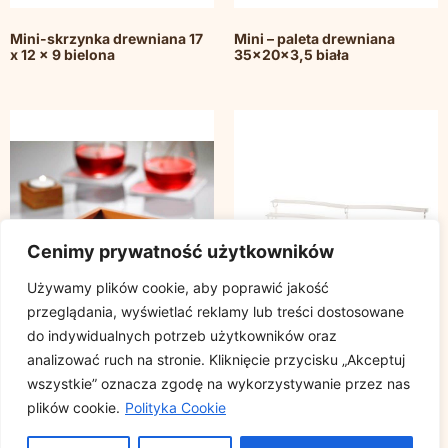
Mini-skrzynka drewniana 17
Mini – paleta drewniana
x 12 x 9 bielona
35x20x3,5 biała
Cenimy prywatność użytkowników
Używamy plików cookie, aby poprawić jakość
przeglądania, wyświetlać reklamy lub treści dostosowane
do indywidualnych potrzeb użytkowników oraz
analizować ruch na stronie. Kliknięcie przycisku „Akceptuj
wszystkie” oznacza zgodę na wykorzystywanie przez nas
Dyspenser do serwetek
FINGERFOOD – Display
plików cookie.
Polityka Cookie
bambus naturalny
PORTA transparentny PMMA
13,5×13,5×10 cm
72x37x31cm