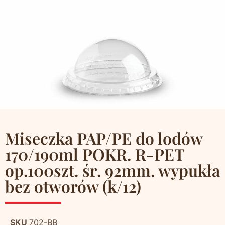
Miseczka PAP/PE do lodów
170/190ml POKR. R-PET
op.100szt. śr. 92mm. wypukła
bez otworów (k/12)
SKU
702-BB