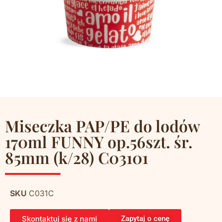
Miseczka PAP/PE do lodów
170ml FUNNY op.56szt. śr.
85mm (k/28) C03101
SKU
C031C
Skontaktuj się z nami
Zapytaj o cenę