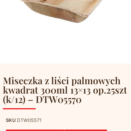
Miseczka z liści palmowych
kwadrat 300ml 13×13 op.25szt
(k/12) – DTW05570
SKU
DTW05571