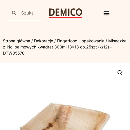
Strona główna
/
Dekoracje
/
Fingerfood - opakowania
/ Miseczka
z liści palmowych kwadrat 300ml 13×13 op.25szt (k/12) –
DTW05570