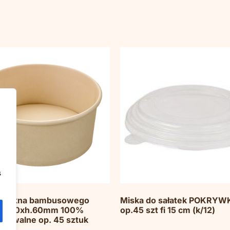
s
 włókna bambusowego
Miska do sałatek POKRYW
śr.150xh.60mm 100%
op.45 szt fi 15 cm (k/12)
adowalne op. 45 sztuk