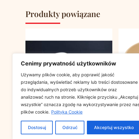
Produkty powiązane
Cenimy prywatność użytkowników
Używamy plików cookie, aby poprawić jakość
przeglądania, wyświetlać reklamy lub treści dostosowane
do indywidualnych potrzeb użytkowników oraz
analizować ruch na stronie. Kliknięcie przycisku „Akceptuj
wszystkie” oznacza zgodę na wykorzystywanie przez na
plików cookie.
Polityka Cookie
Pokrywka do miski sałatkowej
Miska z
VEGWARE śr.185mm papierowa,
750ml, 
Dostosuj
Odrzuć
Akceptuj wszystko
100% kompostowalna op. 50 sztuk
biodegr