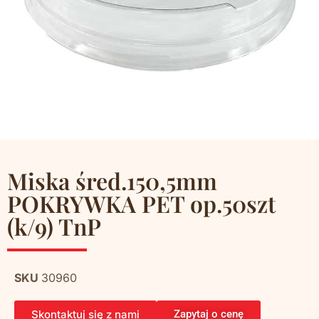
Miska śred.150,5mm
POKRYWKA PET op.50szt
(k/9) TnP
SKU
30960
Skontaktuj się z nami
Zapytaj o cenę