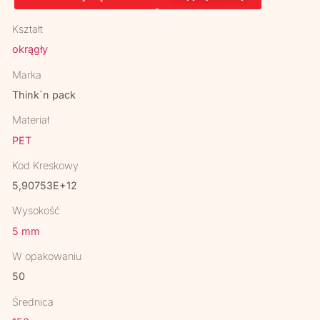
Kształt
okrągły
Marka
Think`n pack
Materiał
PET
Kod Kreskowy
5,90753E+12
Wysokość
5 mm
W opakowaniu
50
Średnica