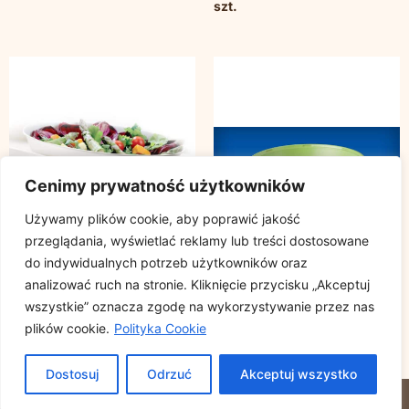
szt.
Cenimy prywatność użytkowników
Używamy plików cookie, aby poprawić jakość
przeglądania, wyświetlać reklamy lub treści dostosowane
do indywidualnych potrzeb użytkowników oraz
analizować ruch na stronie. Kliknięcie przycisku „Akceptuj
wszystkie” oznacza zgodę na wykorzystywanie przez nas
Miseczka owalna z trzciny
Miska BICOLOR, 10 szt.
plików cookie.
Polityka Cookie
cukrowej 750ml,
380ml fioletowy/zielony
220x140mm, op.250szt.
Dostosuj
Odrzuć
Akceptuj wszystko
© 2023 DEMICO. ALL RIGHTS RESERVED.