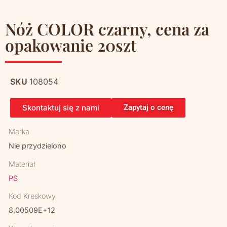
Nóż COLOR czarny, cena za
opakowanie 20szt
SKU
108054
Skontaktuj się z nami
Zapytaj o cenę
Marka
Nie przydzielono
Materiał
PS
Kod Kreskowy
8,00509E+12