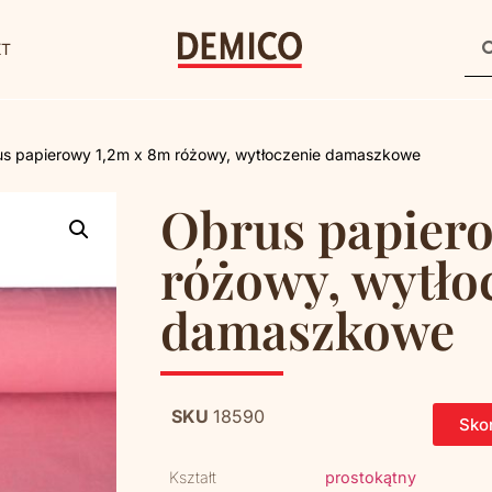
KT
us papierowy 1,2m x 8m różowy, wytłoczenie damaszkowe
Obrus papiero
różowy, wytło
damaszkowe
SKU
18590
Skon
Kształt
prostokątny