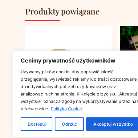
Produkty powiązane
Cenimy prywatność użytkowników
Używamy plików cookie, aby poprawić jakość
przeglądania, wyświetlać reklamy lub treści dostosowane
do indywidualnych potrzeb użytkowników oraz
analizować ruch na stronie. Kliknięcie przycisku „Akceptuj
wszystkie” oznacza zgodę na wykorzystywanie przez na
plików cookie.
Polityka Cookie
Torba szara 410/240/80 bez
Papier 
nadruku, cena za opakowanie
70x100c
Dostosuj
Odrzuć
Akceptuj wszystko
500szt
10kg