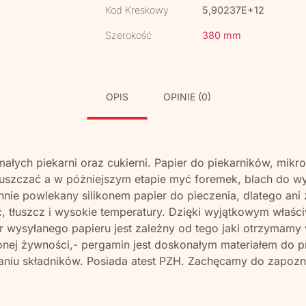
Kod Kreskowy
5,90237E+12
Szerokość
380 mm
OPIS
OPINIE (0)
ałych piekarni oraz cukierni. Papier do piekarników, mikr
atłuszczać a w póżniejszym etapie myć foremek, blach do 
nnie powlekany silikonem papier do pieczenia, dlatego ani 
ć, tłuszcz i wysokie temperatury. Dzięki wyjątkowym właś
 wysyłanego papieru jest zależny od tego jaki otrzymamy 
nej żywności,- pergamin jest doskonałym materiałem do p
niu składników. Posiada atest PZH. Zachęcamy do zapozna