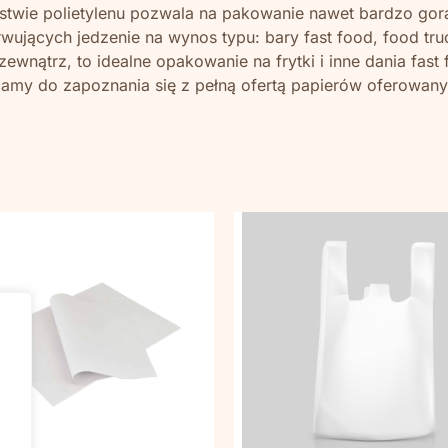
stwie polietylenu pozwala na pakowanie nawet bardzo gorą
jących jedzenie na wynos typu: bary fast food, food tru
wnątrz, to idealne opakowanie na frytki i inne dania fast
ęcamy do zapoznania się z pełną ofertą papierów oferowan