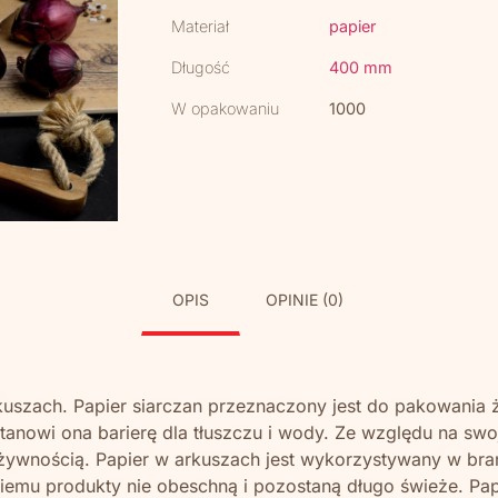
Materiał
papier
Długość
400 mm
W opakowaniu
1000
OPIS
OPINIE (0)
uszach. Papier siarczan przeznaczony jest do pakowania
 stanowi ona barierę dla tłuszczu i wody. Ze względu na s
żywnością. Papier w arkuszach jest wykorzystywany w bra
i niemu produkty nie obeschną i pozostaną długo świeże. P