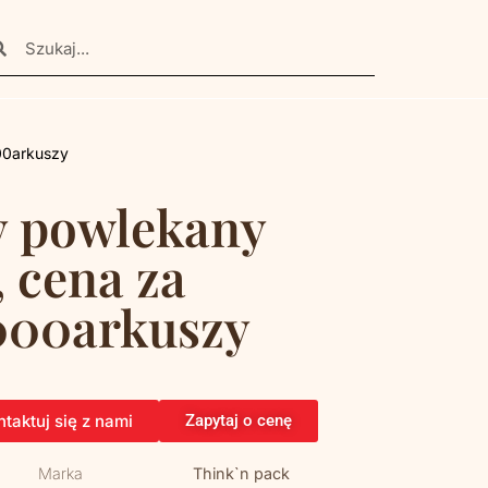
00arkuszy
y powlekany
 cena za
000arkuszy
taktuj się z nami
Zapytaj o cenę
Marka
Think`n pack