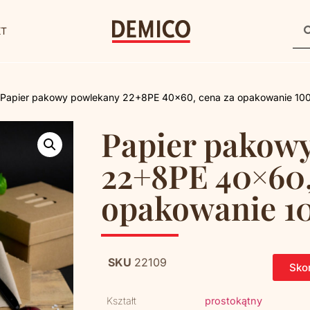
KT
 Papier pakowy powlekany 22+8PE 40×60, cena za opakowanie 10
Papier pakow
22+8PE 40×60,
opakowanie 1
SKU
22109
Skon
Kształt
prostokątny