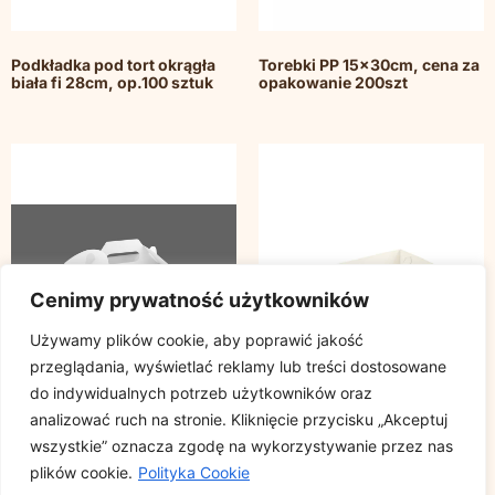
Podkładka pod tort okrągła
Torebki PP 15x30cm, cena za
biała fi 28cm, op.100 sztuk
opakowanie 200szt
Cenimy prywatność użytkowników
Używamy plików cookie, aby poprawić jakość
przeglądania, wyświetlać reklamy lub treści dostosowane
do indywidualnych potrzeb użytkowników oraz
analizować ruch na stronie. Kliknięcie przycisku „Akceptuj
wszystkie” oznacza zgodę na wykorzystywanie przez nas
Pudełko tortowe z rączką
Pudełka składane do ciast nr
plików cookie.
Polityka Cookie
białe 18x18x10cm, cena za
IV 21x12x3,5 op.100szt.