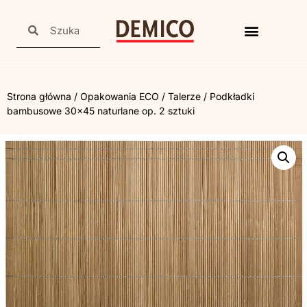
Strona główna
/
Opakowania ECO
/
Talerze
/ Podkładki
bambusowe 30×45 naturlane op. 2 sztuki