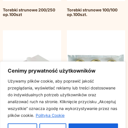
Torebki strunowe 200/250
Torebki strunowe 100/100
op.100szt
op.100szt.
Cenimy prywatność użytkowników
Używamy plików cookie, aby poprawić jakość
przeglądania, wyświetlać reklamy lub treści dostosowane
do indywidualnych potrzeb użytkowników oraz
analizować ruch na stronie. Kliknięcie przycisku „Akceptuj
wszystkie” oznacza zgodę na wykorzystywanie przez nas
Papier pakowy gazeta
Pokrywki do słoików Quattro
plików cookie.
Polityka Cookie
rozmiar 40x60cm, cena za
Stagioni – zestaw 3 szt. śr.56
opakowanie 10kg