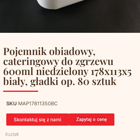
Pojemnik obiadowy,
cateringowy do zgrzewu
600ml niedzielony 178x113x5
biały, gładki op. 80 sztuk
SKU
MAP17811350BC
Skontaktuj się z nami
Zapytaj o cenę
Kształt