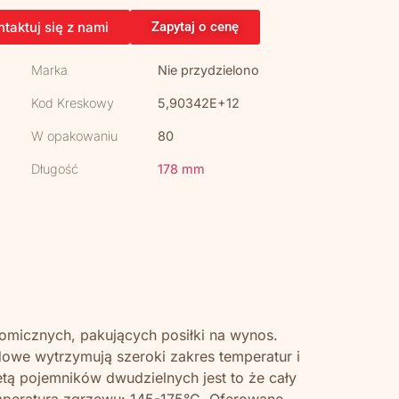
taktuj się z nami
Zapytaj o cenę
Marka
Nie przydzielono
Kod Kreskowy
5,90342E+12
W opakowaniu
80
Długość
178 mm
micznych, pakujących posiłki na wynos.
dowe wytrzymują szeroki zakres temperatur i
tą pojemników dwudzielnych jest to że cały
emperatura zgrzewu: 145-175°C. Oferowane