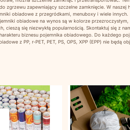
nt do zgrzewu zapewniający szczelne zamknięcie. W nasze
niki obiadowe z przegródkami, menuboxy i wiele innych. K
Pojemniki obiadowe na wynos są w kolorze przezroczystym
 cieszą się niezwykłą popularnością. Skontaktuj się z n
charakteru biznesu pojemnika obiadowego. Do każdego po
biadowe z PP, r-PET, PET, PS, OPS, XPP (EPP) nie będą ob