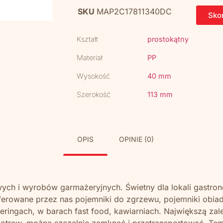
SKU
MAP2C17811340DC
Skon
Kształt
prostokątny
Materiał
PP
Wysokość
40 mm
Szerokość
113 mm
OPIS
OPINIE (0)
h i wyrobów garmażeryjnych. Świetny dla lokali gastrono
ferowane przez nas pojemniki do zgrzewu, pojemniki obia
ringach, w barach fast food, kawiarniach. Największą zale
 potraw, można szczelnie zamknąć i przetransportować. T