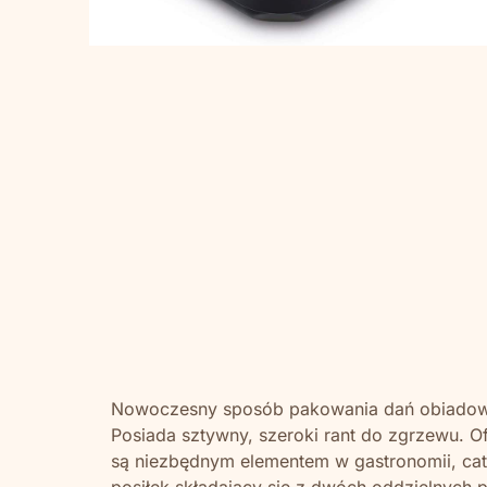
Nowoczesny sposób pakowania dań obiadowyc
Posiada sztywny, szeroki rant do zgrzewu. O
są niezbędnym elementem w gastronomii, cate
posiłek składający się z dwóch oddzielnych