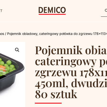
KT
nos
/ Pojemnik obiadowy, cateringowy połówka do zgrzewu 178x113x
Pojemnik obi
cateringowy p
zgrzewu 178x
450ml, dwudzie
80 sztuk