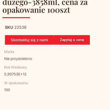
dużego-3858ml, cena za
opakowanie 100szt
SKU
22536
Skontaktuj się z nami
Zapytaj o cenę
Marka
Nie przydzielono
Kod Kreskowy
5,90753E+12
W opakowaniu
100