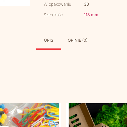
W opakowaniu
30
Szerokość
118 mm
OPIS
OPINIE (0)