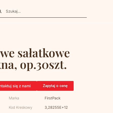
we sałatkowe
na, op.30szt.
taktuj się z nami
Zapytaj o cenę
Marka
FirstPack
Kod Kreskowy
3,28255E+12