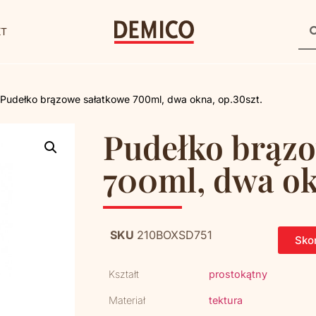
KT
 Pudełko brązowe sałatkowe 700ml, dwa okna, op.30szt.
Pudełko brązo
700ml, dwa ok
SKU
210BOXSD751
Skon
Kształt
prostokątny
Materiał
tektura