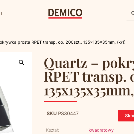
KT
pokrywka prosta RPET transp. op. 200szt., 135x135x35mm, (k/1)
Quartz – pokr
RPET transp. o
135x135x35mm, 
SKU
PS30447
Skon
Kształt
kwadratowy