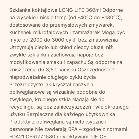
Szklanka koktajlowa LONG LiFE 360ml Odporne
na wysokie i niskie temp (od -40°C do +130°C),
dostosowane do przemysłowych zmywarek,
kuchenek mikrofalowych i zamrażarek Mogą być
myte od 2000 do 3000 cykli bez zmatowienia
Utrzymują ciepło lub chłód cieczy dłużej niż
zwykłe szklanki i zachowują napoje bez
modyfikowania smaku i zapachu Są odporne na
zniszczenia do 3,5 t nacisku Oszczędności z
niepodważalnie długiego cyklu życia
Przezroczyste jak kryształ naczynia
poliwęglanowe są wizualnie podobne do
zwykłego, kruchego szkła Nadają się do
recyclingu, są bez zanieczyszczeń i wielokrotnego
użytku Bezpieczne dla każdego użytkownika
Produkty z poliwęglanu są nietoksyczne i
bezwonne Nie zawierają BPA – zgodne z normami
FDA21 CFR177.1580 i dyrektywami UE CE