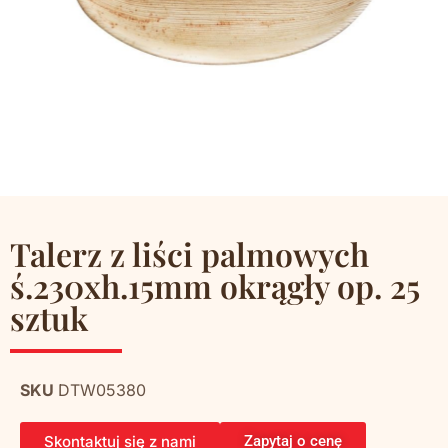
Talerz z liści palmowych
ś.230xh.15mm okrągły op. 25
sztuk
SKU
DTW05380
Skontaktuj się z nami
Zapytaj o cenę