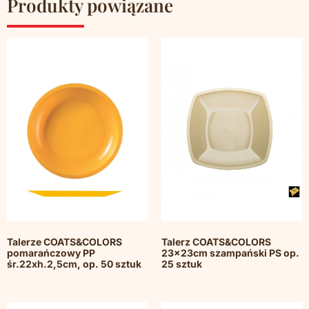
Produkty powiązane
Talerze COATS&COLORS
Talerz COATS&COLORS
pomarańczowy PP
23x23cm szampański PS op.
śr.22xh.2,5cm, op. 50 sztuk
25 sztuk