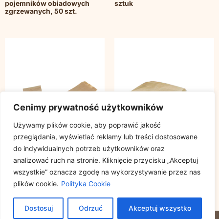
pojemników obiadowych
sztuk
zgrzewanych, 50 szt.
Cenimy prywatność użytkowników
Używamy plików cookie, aby poprawić jakość
przeglądania, wyświetlać reklamy lub treści dostosowane
do indywidualnych potrzeb użytkowników oraz
analizować ruch na stronie. Kliknięcie przycisku „Akceptuj
wszystkie” oznacza zgodę na wykorzystywanie przez nas
Torba szara 560/100/60 bez
Torba szara 410/240/80 bez
plików cookie.
Polityka Cookie
nadruku BAGIETKA, cena za
nadruku, cena za
opakowanie 1000szt
opakowanie 500szt
Dostosuj
Odrzuć
Akceptuj wszystko