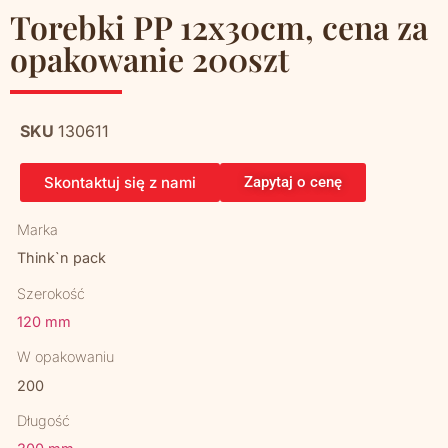
Torebki PP 12x30cm, cena za
opakowanie 200szt
SKU
130611
Skontaktuj się z nami
Zapytaj o cenę
Marka
Think`n pack
Szerokość
120 mm
W opakowaniu
200
Długość