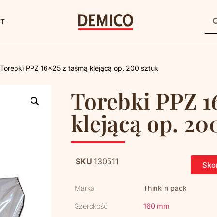
KT
 Torebki PPZ 16×25 z taśmą klejącą op. 200 sztuk
Torebki PPZ 1
klejącą op. 20
SKU
130511
Skon
Marka
Think`n pack
Szerokość
160 mm