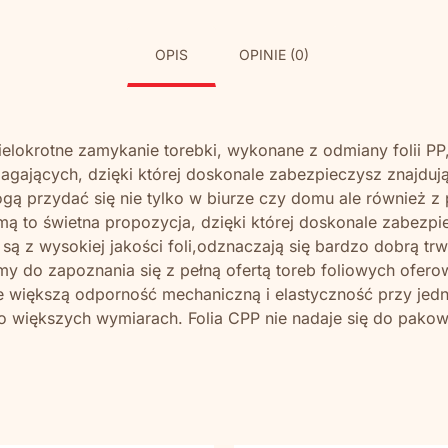
OPIS
OPINIE (0)
elokrotne zamykanie torebki, wykonane z odmiany folii PP, 
agających, dzięki której doskonale zabezpieczysz znajduj
gą przydać się nie tylko w biurze czy domu ale równie
mą to świetna propozycja, dzięki której doskonale zabezpi
ą z wysokiej jakości foli,odznaczają się bardzo dobrą tr
y do zapoznania się z pełną ofertą toreb foliowych ofer
e większą odporność mechaniczną i elastyczność przy jed
 większych wymiarach. Folia CPP nie nadaje się do pako