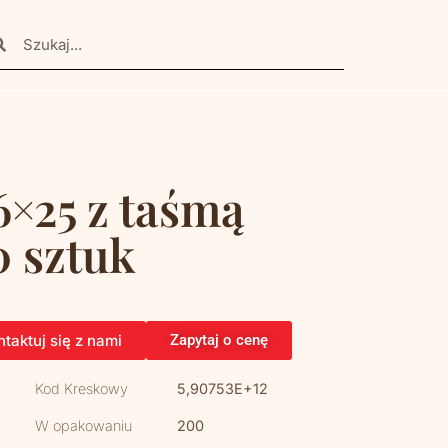
6×25 z taśmą
0 sztuk
taktuj się z nami
Zapytaj o cenę
Kod Kreskowy
5,90753E+12
W opakowaniu
200