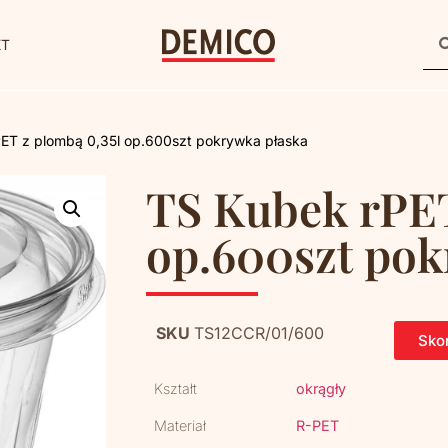
KT
ET z plombą 0,35l op.600szt pokrywka płaska
TS Kubek rPET
op.600szt pok
SKU
TS12CCR/01/600
Skon
Kształt
okrągły
Materiał
R-PET