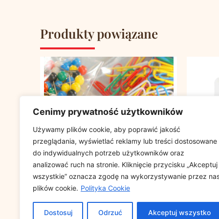
Produkty powiązane
Cenimy prywatność użytkowników
Używamy plików cookie, aby poprawić jakość
przeglądania, wyświetlać reklamy lub treści dostosowane
do indywidualnych potrzeb użytkowników oraz
analizować ruch na stronie. Kliknięcie przycisku „Akceptuj
wszystkie” oznacza zgodę na wykorzystywanie przez na
plików cookie.
Polityka Cookie
Torebki strunowe 150/200
Papier 
op.100szt.
50x70cm
Dostosuj
Odrzuć
Akceptuj wszystko