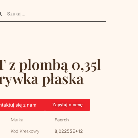
 z plombą 0,35l
rywka płaska
taktuj się z nami
Zapytaj o cenę
Marka
Faerch
Kod Kreskowy
8,02255E+12