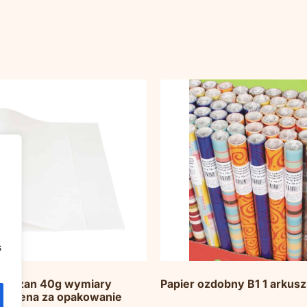
s
siarczan 40g wymiary
Papier ozdobny B1 1 arkusz
, cena za opakowanie