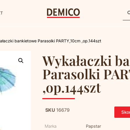
KT
łaczki bankietowe Parasolki PARTY,10cm ,op.144szt
Wykałaczki b
Parasolki PA
,op.144szt
SKU
16679
Skon
Marka
Papstar