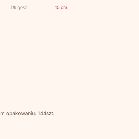
Długość
10 cm
ym opakowaniu: 144szt.