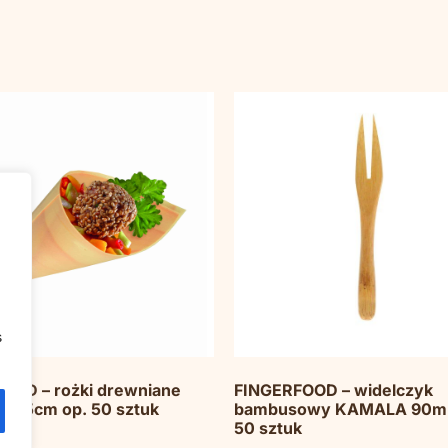
s
OOD – rożki drewniane
FINGERFOOD – widelczyk
.12,5cm op. 50 sztuk
bambusowy KAMALA 90m
50 sztuk