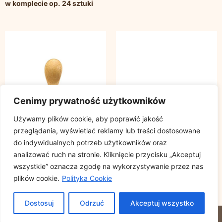
w komplecie op. 24 sztuki
Cenimy prywatność użytkowników
Używamy plików cookie, aby poprawić jakość
przeglądania, wyświetlać reklamy lub treści dostosowane
do indywidualnych potrzeb użytkowników oraz
analizować ruch na stronie. Kliknięcie przycisku „Akceptuj
wszystkie” oznacza zgodę na wykorzystywanie przez nas
FINGERFOOD – łyżeczka
FINGERFOOD – miseczki z
plików cookie.
Polityka Cookie
bambusowa TUNG 9 cm op.
drewna 14xh.8,2cm „łódka”
50 sztuk
op. 50 sztuk
Dostosuj
Odrzuć
Akceptuj wszystko
© 2023 DEMICO. ALL RIGHTS RESERVED.