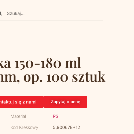
ka 150-180 ml
mm, op. 100 sztuk
taktuj się z nami
Zapytaj o cenę
Materiał
PS
Kod Kreskowy
5,90067E+12