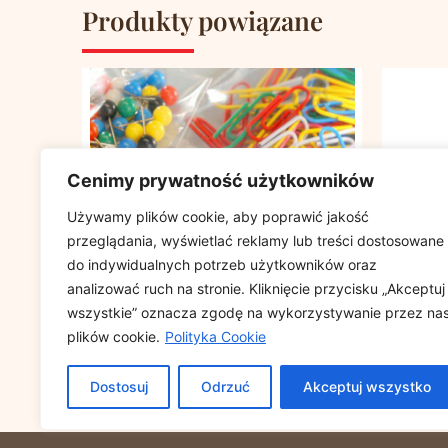
Produkty powiązane
Cenimy prywatność użytkowników
Używamy plików cookie, aby poprawić jakość
przeglądania, wyświetlać reklamy lub treści dostosowane
do indywidualnych potrzeb użytkowników oraz
analizować ruch na stronie. Kliknięcie przycisku „Akceptuj
wszystkie” oznacza zgodę na wykorzystywanie przez na
plików cookie.
Polityka Cookie
Torebki strunowe 100/100
Papier 
op.100szt.
30x40cm
Dostosuj
Odrzuć
Akceptuj wszystko
10kg