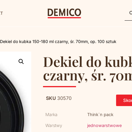
KT
 Dekiel do kubka 150-180 ml czarny, śr. 70mm, op. 100 sztuk
Dekiel do kub
czarny, śr. 70
SKU
30570
Skon
Marka
Think`n pack
Warstwy
jednowarstwowe