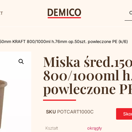
KT
150mm KRAFT 800/1000ml h.76mm op.50szt. powleczone PE (k/6)
Miska śred.1
800/1000ml h
powleczone PE
SKU
POTCART1000C
Skon
Kształt
okrągły