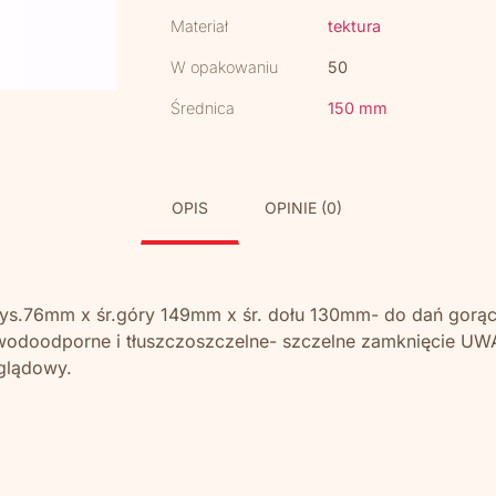
Materiał
tektura
W opakowaniu
50
Średnica
150 mm
OPIS
OPINIE (0)
wys.76mm x śr.góry 149mm x śr. dołu 130mm- do dań gorąc
wodoodporne i tłuszczoszczelne- szczelne zamknięcie UWA
glądowy.