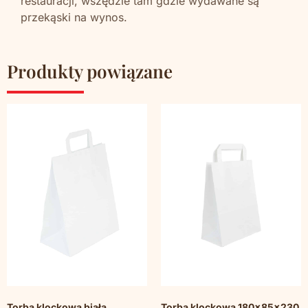
restauracji, wszędzie tam gdzie wydawane są
przekąski na wynos.
Produkty powiązane
Torba klockowa biała
Torba klockowa 180x85x230