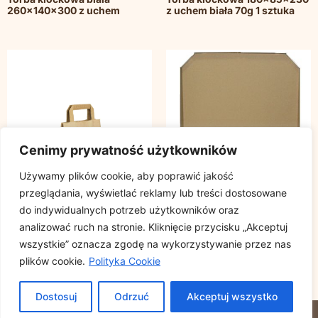
260x140x300 z uchem
z uchem biała 70g 1 sztuka
Cenimy prywatność użytkowników
Używamy plików cookie, aby poprawić jakość
przeglądania, wyświetlać reklamy lub treści dostosowane
do indywidualnych potrzeb użytkowników oraz
analizować ruch na stronie. Kliknięcie przycisku „Akceptuj
wszystkie” oznacza zgodę na wykorzystywanie przez nas
Torba klockowa szara
Pudełko, karton na pizze
plików cookie.
Polityka Cookie
180x85x230 z uchem
42x42cm ścięte rogi op. 50
płaskim op. 50 sztuk
sztuk
Dostosuj
Odrzuć
Akceptuj wszystko
© 2023 DEMICO. ALL RIGHTS RESERVED.