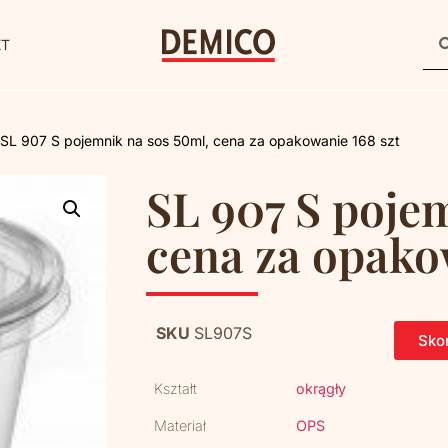
KT
 SL 907 S pojemnik na sos 50ml, cena za opakowanie 168 szt
SL 907 S poje
cena za opako
SKU
SL907S
Skon
Kształt
okrągły
Materiał
OPS