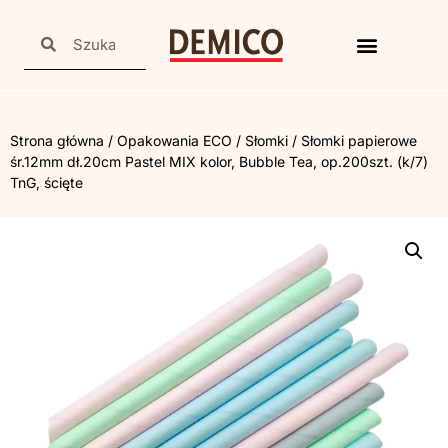
Strona główna
/
Opakowania ECO
/
Słomki
/ Słomki papierowe
śr.12mm dł.20cm Pastel MIX kolor, Bubble Tea, op.200szt. (k/7)
TnG, ścięte