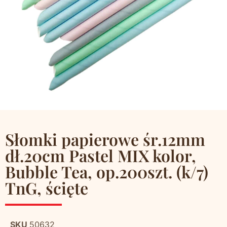
Słomki papierowe śr.12mm
dł.20cm Pastel MIX kolor,
Bubble Tea, op.200szt. (k/7)
TnG, ścięte
SKU
50632