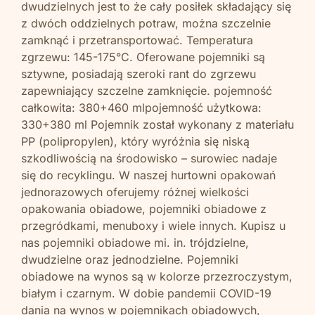
dwudzielnych jest to że cały posiłek składający się
z dwóch oddzielnych potraw, można szczelnie
zamknąć i przetransportować. Temperatura
zgrzewu: 145-175°C. Oferowane pojemniki są
sztywne, posiadają szeroki rant do zgrzewu
zapewniający szczelne zamknięcie. pojemność
całkowita: 380+460 mlpojemność użytkowa:
330+380 ml Pojemnik został wykonany z materiału
PP (polipropylen), który wyróżnia się niską
szkodliwością na środowisko – surowiec nadaje
się do recyklingu. W naszej hurtowni opakowań
jednorazowych oferujemy różnej wielkości
opakowania obiadowe, pojemniki obiadowe z
przegródkami, menuboxy i wiele innych. Kupisz u
nas pojemniki obiadowe mi. in. trójdzielne,
dwudzielne oraz jednodzielne. Pojemniki
obiadowe na wynos są w kolorze przezroczystym,
białym i czarnym. W dobie pandemii COVID-19
dania na wynos w pojemnikach obiadowych,