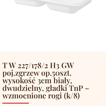
T W 227/178/2 H3 GW
poj.zgrzew op.50szt.
wysokość 3cm biały,
dwudzielny, gładki TnP –
wzmocnione rogi (k/8)