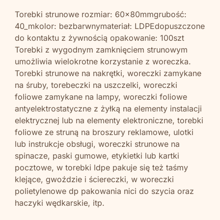
Torebki strunowe rozmiar: 60x80mmgrubość:
40_mkolor: bezbarwnymateriał: LDPEdopuszczone
do kontaktu z żywnością opakowanie: 100szt
Torebki z wygodnym zamknięciem strunowym
umożliwia wielokrotne korzystanie z woreczka.
Torebki strunowe na nakrętki, woreczki zamykane
na śruby, torebeczki na uszczelki, woreczki
foliowe zamykane na lampy, woreczki foliowe
antyelektrostatyczne z żyłką na elementy instalacji
elektrycznej lub na elementy elektroniczne, torebki
foliowe ze struną na broszury reklamowe, ulotki
lub instrukcje obsługi, woreczki strunowe na
spinacze, paski gumowe, etykietki lub kartki
pocztowe, w torebki ldpe pakuje się też taśmy
klejące, gwoździe i ściereczki, w woreczki
polietylenowe dp pakowania nici do szycia oraz
haczyki wędkarskie, itp.