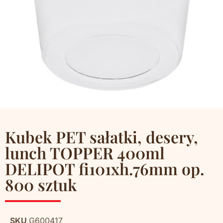
Kubek PET sałatki, desery,
lunch TOPPER 400ml
DELIPOT fi101xh.76mm op.
800 sztuk
SKU
G600417