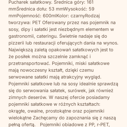
Pucharek sałatkowy. Średnica góry: 161
mmŚrednica dołu: 53 mmWysokość: 59
mmPojemność: 600mlKolor: czarnyRodzaj
tworzywa: PET Oferowany przez nas pojemnik na
sosy, dipy i sałatki jest niezbędnym elementem w
gastronomii, cateringu. Świetnie nadaje się do
pizzerii lub restauracji oferujących dania na wynos.
Największą zaletą opakowań sałatkowych jest to
że posiłek można szczelnie zamknąć i
przetransportować. Pojemniki, miski sałatkowe
mają nowoczesny kształt, dzięki czemu
serwowane sałatki mają atrakcyjny wygląd.
Pojemniki sałatkowe lub na sosy idealnie sprawdzą
się do serwowania sałatek, surówek, jak również
zimnych deserów. W naszej ofercie posiadamy
pojemniki sałatkowe w różnych kształtach:
okrągłe, owalne, prostokątne oraz pojemniki
wielokątne Zachęcamy do zapoznania się z naszą
pełną ofertą. Pojemniki obiadowe z PP, r-PET,